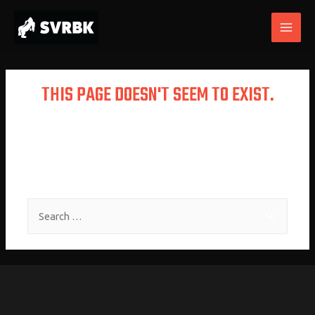
THIS PAGE DOESN'T SEEM TO EXIST.
It looks like the link pointing here was
faulty. Maybe try searching?