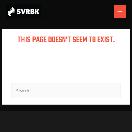
THIS PAGE DOESN'T SEEM TO EXIST.
It looks like the link pointing here was
faulty. Maybe try searching?