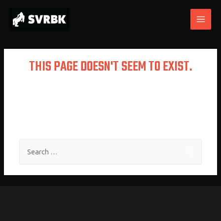
THIS PAGE DOESN'T SEEM TO EXIST.
It looks like the link pointing here was
faulty. Maybe try searching?