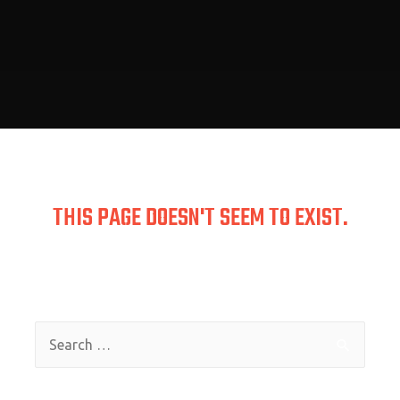
THIS PAGE DOESN'T SEEM TO EXIST.
the link pointing here was faulty. Maybe