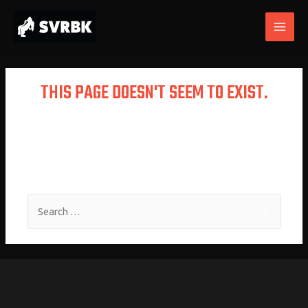
THIS PAGE DOESN'T SEEM TO EXIST.
It looks like the link pointing here was
faulty. Maybe try searching?