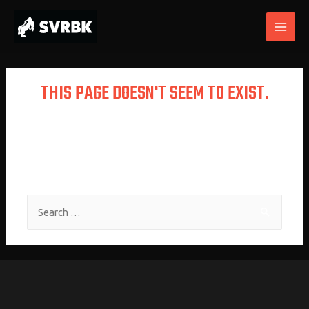
THIS PAGE DOESN'T SEEM TO EXIST.
It looks like the link pointing here was
faulty. Maybe try searching?