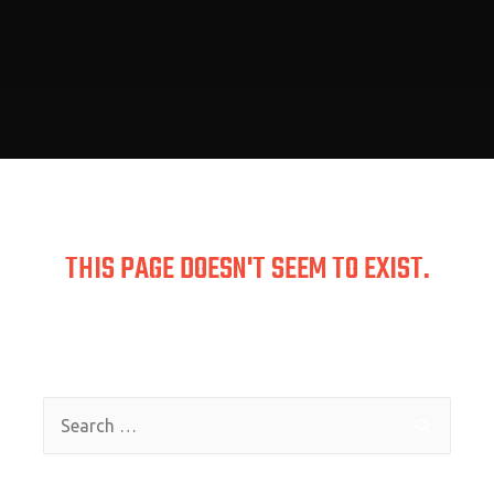
THIS PAGE DOESN'T SEEM TO EXIST.
the link pointing here was faulty. Maybe