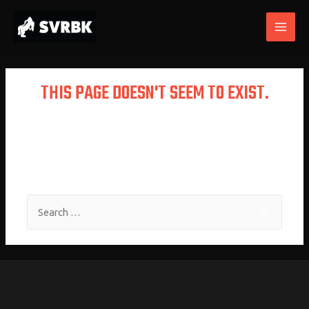
THIS PAGE DOESN'T SEEM TO EXIST.
It looks like the link pointing here was
faulty. Maybe try searching?