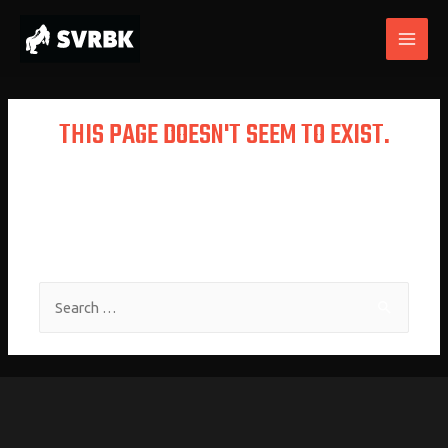
THIS PAGE DOESN'T SEEM TO EXIST.
It looks like the link pointing here was
faulty. Maybe try searching?