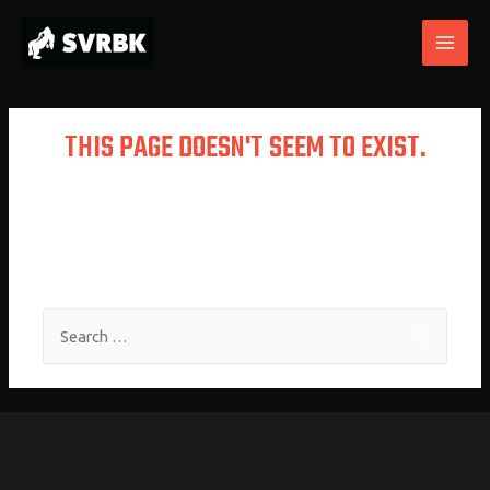
THIS PAGE DOESN'T SEEM TO EXIST.
It looks like the link pointing here was
faulty. Maybe try searching?