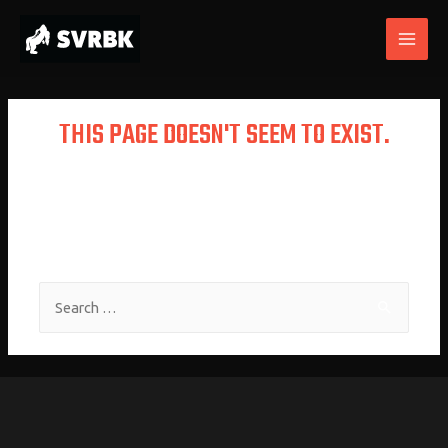
THIS PAGE DOESN'T SEEM TO EXIST.
It looks like the link pointing here was
faulty. Maybe try searching?