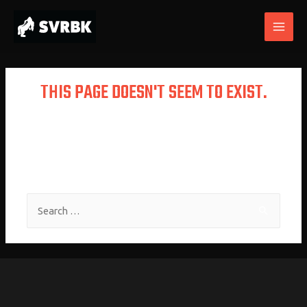
THIS PAGE DOESN'T SEEM TO EXIST.
It looks like the link pointing here was
faulty. Maybe try searching?