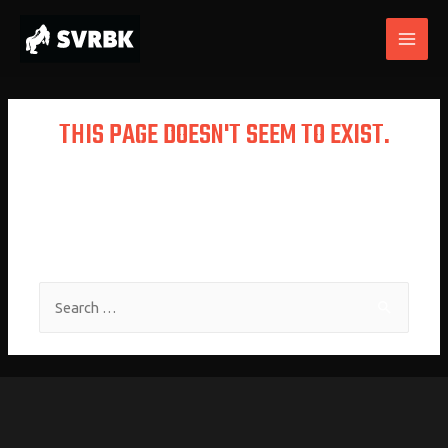
THIS PAGE DOESN'T SEEM TO EXIST.
It looks like the link pointing here was
faulty. Maybe try searching?