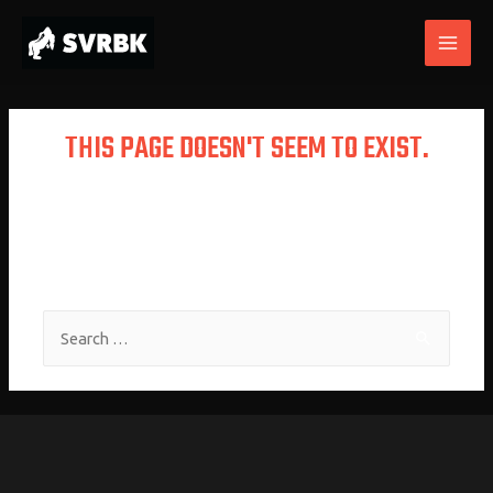
THIS PAGE DOESN'T SEEM TO EXIST.
It looks like the link pointing here was
faulty. Maybe try searching?