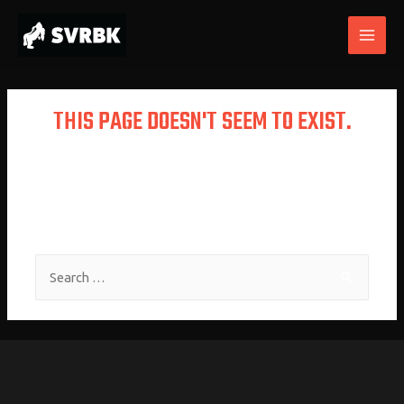
THIS PAGE DOESN'T SEEM TO EXIST.
It looks like the link pointing here was
faulty. Maybe try searching?