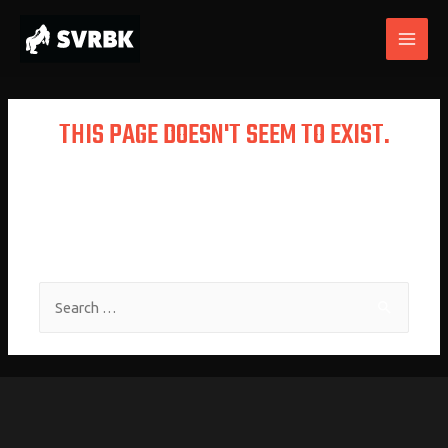
THIS PAGE DOESN'T SEEM TO EXIST.
It looks like the link pointing here was
faulty. Maybe try searching?