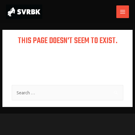
THIS PAGE DOESN'T SEEM TO EXIST.
It looks like the link pointing here was
faulty. Maybe try searching?