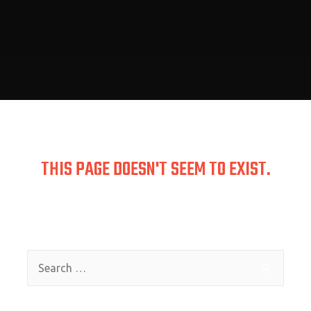
THIS PAGE DOESN'T SEEM TO EXIST.
the link pointing here was faulty. Maybe